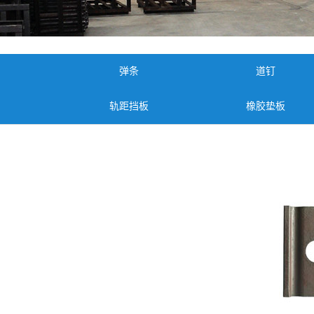
弹条
道钉
轨距挡板
橡胶垫板