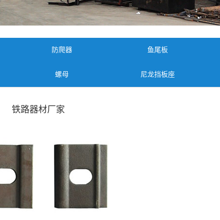
防爬器
鱼尾板
螺母
尼龙挡板座
铁路器材厂家