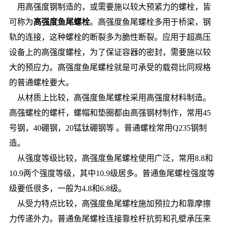
用高强度钢制造的，或需要施以较大预紧力的螺栓，皆
可称为
高强度鱼尾螺栓
。高强度鱼尾螺栓多用于桥梁，钢
轨的连接，这种螺栓的断裂多为脆性断裂。应用于超高压
设备上的高强度螺栓，为了保证容器的密封，需要施以较
大的预应力。高强度鱼尾螺栓就是可承受的载荷比同规格
的普通螺栓要大。
从材质上比较，高强度鱼尾螺栓采用高强度材料制造。
高强螺栓的螺杆，螺帽和垫圈都由高强钢材制作，常用45
号钢，40硼钢，20锰钛硼钢等 。普通螺栓常用Q235钢制
造。
从强度等级比较，高强度鱼尾螺栓使用广泛，常用8.8和
10.9两个强度等级，其中10.9级居多。普通鱼尾螺栓强度等
级要低很多，一般为4.8和6.8级。
从受力特点比较，高强度鱼尾螺栓施加预拉力和靠摩擦
力传递外力。普通鱼尾螺栓连接靠栓杆抗剪和孔壁承压来