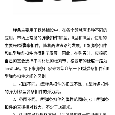
弹条
主要用于铁路铺设中，在各个领域有多种不同的
应用。市场上常见的
弹条扣件
有I型，II型和III型，使用的
主要是I型
弹条
扣件，随着高速铁路的发展，II型弹条扣件
和III型弹条扣件也得到了发展。因此，在购买时，应根据
自己的需要选择不同材质的松紧带，松紧带的硬度一般为
hrc41-46。接下来弹条厂家来为您介绍一下I型弹条扣件和II
型弹条扣件之间的区别。
1、扣压不同。I型弹条扣件的扣压不足；II型弹条扣件
的弹力比I型弹条扣件的弹力高。
2、范围不同。I型弹条扣件的弹性范围较小；II型弹条
扣件的直径相对较大，不少于10毫米。
3、适用的导轨规格不同。I型弹条扣件一般用于固定