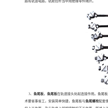
路有轨道电路，轨距拉杆当中用绝缘零件隔开。
3、
鱼尾板
，
鱼尾板
在轨道接头处起连接作用。鱼尾板
术要省事省工，安装简单快捷，鱼尾板与
鱼尾螺栓
配套