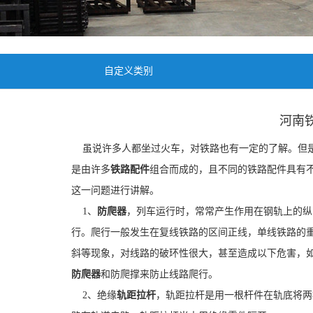
自定义类别
河南
虽说许多人都坐过火车，对铁路也有一定的了解。但是
是由许多
铁路配件
组合而成的，且不同的铁路配件具有
这一问题进行讲解。
1、
防爬器
，列车运行时，常常产生作用在钢轨上的纵
行。爬行一般发生在复线铁路的区间正线，单线铁路的
斜等现象，对线路的破环性很大，甚至造成以下危害，
防爬器
和防爬撑来防止线路爬行。
2、绝缘
轨距拉杆
，轨距拉杆是用一根杆件在轨底将两