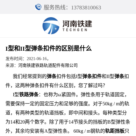
服务热线：13783810063
I型和II型弹条扣件的区别是什么
发布时间：2021-06-16，
来源：
河南铁建铁路轨道配件有限公司
我们经常提到的
弹条
扣件包括I型
弹条扣件
和II型
弹条
扣
件，这两种弹条扣件有什么区别，您了解过吗？
I型
铁路弹条
：也称为ω紧固件。弹性条用于轨道固定，
需要保持一定的固定压力和足够的强度。对于50kg / m的轨
道，有两种类型的轨道挡板，即中间和接头。每种类型分
为14和20两个数字。除了用于14节接头的挡板的B型弹性条
外，其余均安装有A型弹性条。 60kg / m钢轨的
轨距挡板
只