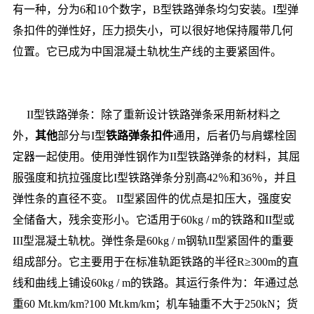
有一种，分为6和10个数字，B型铁路弹条均匀安装。I型弹
条扣件的弹性好，压力损失小，可以很好地保持履带几何
位置。它已成为中国混凝土轨枕生产线的主要紧固件。
II型铁路弹条：除了重新设计铁路弹条采用新材料之
外，
其他
部分与I型
铁路弹条扣件
通用，后者仍与肩螺栓固
定器一起使用。使用弹性钢作为II型铁路弹条的材料，其屈
服强度和抗拉强度比I型铁路弹条分别高42％和36％，并且
弹性条的直径不变。 II型紧固件的优点是扣压大，强度安
全储备大，残余变形小。它适用于60kg / m的铁路和II型或
III型混凝土轨枕。弹性条是60kg / m钢轨II型紧固件的重要
组成部分。它主要用于在标准轨距铁路的半径R≥300m的直
线和曲线上铺设60kg / m的铁路。其运行条件为：年通过总
重60 Mt.km/km?100 Mt.km/km；机车轴重不大于250kN；货