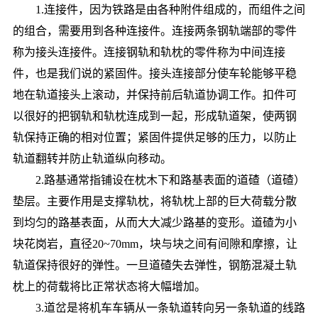
1.连接件，因为铁路是由各种附件组成的，而组件之间
的组合，需要用到各种连接件。连接两条钢轨端部的零件
称为接头连接件。连接钢轨和轨枕的零件称为中间连接
件，也是我们说的紧固件。接头连接部分使车轮能够平稳
地在轨道接头上滚动，并保持前后轨道协调工作。扣件可
以很好的把钢轨和轨枕连成到一起，形成轨道架，使两钢
轨保持正确的相对位置；紧固件提供足够的压力，以防止
轨道翻转并防止轨道纵向移动。
2.路基通常指铺设在枕木下和路基表面的道碴（道碴）
垫层。主要作用是支撑轨枕，将轨枕上部的巨大荷载分散
到均匀的路基表面，从而大大减少路基的变形。道碴为小
块花岗岩，直径20~70mm，块与块之间有间隙和摩擦，让
轨道保持很好的弹性。一旦道碴失去弹性，钢筋混凝土轨
枕上的荷载将比正常状态将大幅增加。
3.道岔是将机车车辆从一条轨道转向另一条轨道的线路