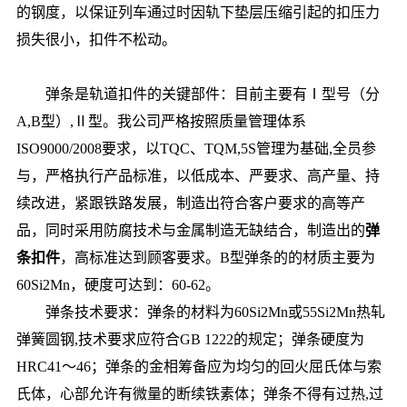
的钢度，以保证列车通过时因轨下垫层压缩引起的扣压力
损失很小，扣件不松动。
弹条是轨道扣件的关键部件：目前主要有Ⅰ型号（分
A,B型）,Ⅱ型。我公司严格按照质量管理体系
ISO9000/2008要求，以TQC、TQM,5S管理为基础,全员参
与，严格执行产品标准，以低成本、严要求、高产量、持
续改进，紧跟铁路发展，制造出符合客户要求的高等产
品，同时采用防腐技术与金属制造无缺结合，制造出的
弹
条扣件
，高标准达到顾客要求。B型弹条的的材质主要为
60Si2Mn，硬度可达到：60-62。
弹条技术要求：弹条的材料为60Si2Mn或55Si2Mn热轧
弹簧圆钢,技术要求应符合GB 1222的规定；弹条硬度为
HRC41～46；弹条的金相筹备应为均匀的回火屈氏体与索
氏体，心部允许有微量的断续铁素体；弹条不得有过热,过