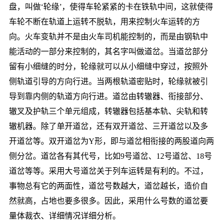
盘，叫做‘轮缘’，使得车轮紧紧的卡在铁轨中间，这就使得
车轮不断在轨道上运转不脱轨，用来控制火车运转的方
向。火车变轨并不是由火车司机能控制的，而是由钢轨中
能活动的一部分来控制的，其名字叫做道岔。当道岔部分
留有小细缝的时分，轮缘就可以从小细缝中穿过，按照外
侧轨道引导的方向行进。当两根轨道密贴时，轮缘就被引
导到靠内侧的轨道方向行进。道岔由转辙器、衔接部分、
辙叉及护轨三个单元组成，转辙器包括基本轨、尖轨和转
辙机器。除了单开道岔，还有双开道岔、三开道岔以及多
开道岔等。双开道岔为Y形，即与道岔相衔接的两股道向两
侧分岔。道岔各有其代号，比如9号道岔、12号道岔、18号
道岔等等。采用大号道岔关于列车运转是有利的。不过，
事物总有它的两面性，道岔号数越大，道岔越长，造价自
然就高，占地也要多很多。因此，采用什么号数的道岔要
量体裁衣、详细情况详细分析。