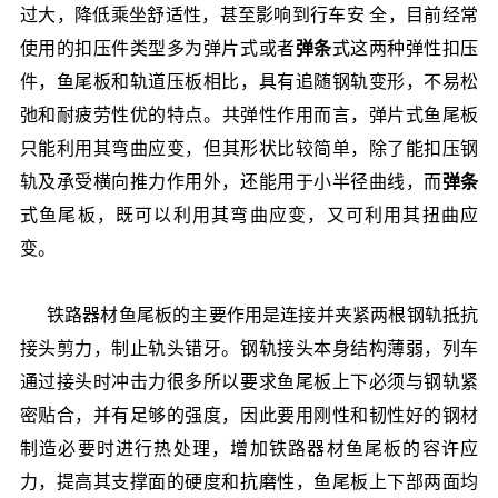
过
大，降低乘坐舒适性，甚至影响到行车安
全，目前经常
使用的扣压件类型多为弹片式或者
弹条
式这两种弹性扣压
件，鱼尾板和轨道压板相比，具有追随钢轨变形，不易松
弛和耐疲劳性优的特点
。
共弹性作用而言，弹片式鱼尾板
只
能利用其弯曲应变，但其形状比较简单，除了能扣压钢
轨及承受横向推力作用外，还能用于小半径曲线，而
弹条
式鱼尾板，既可以利用其弯曲应变，又可利用其扭曲应
变。
铁路器材
鱼尾板的主要作用是连接并夹紧两根钢轨抵抗
接头剪力，制止轨头错牙。钢轨接头本身结构薄弱，列车
通过接头时冲击力很多所以要求鱼尾板上下必须与钢轨紧
密贴合，并有足够的强度，因此要用刚性和韧性好的钢材
制造必要时进行热处理，增加
铁路器材
鱼尾板的容许应
力，提高其支撑面的硬度和抗磨性，鱼尾板上下部两面均