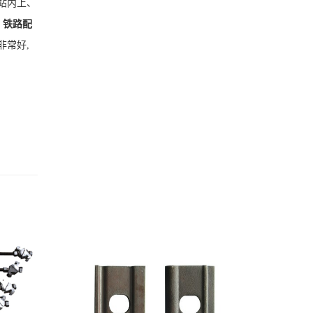
站内上、
。
铁路配
非常好,