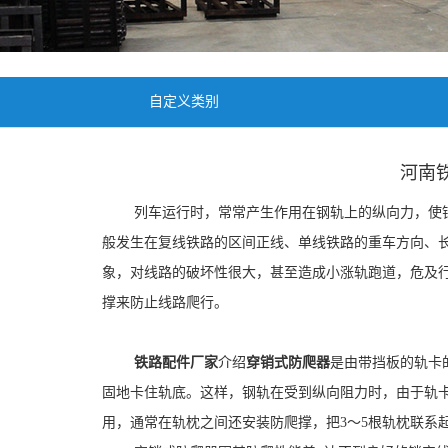
自定义类别
河南
列车运行时，常常产生作用在钢轨上的纵向力，使钢
般发生在复线铁路的区间正线、单线铁路的重车方向、
象，对线路的破坏性很大，甚至造成小涨轨跑道，危及
撑来防止线路爬行。
铁路配件厂家
介绍
穿销式防爬器
是由带挡板的轨卡
固地卡住轨底。这样，钢轨在受到纵向阻力时，由于轨
用，通常在轨枕之间还安装防爬撑，把3～5根轨枕联系