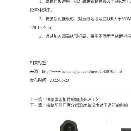
1、轨距挡板适用于标准轨距铁路直线及半径R大于300
段整体道床；
2、安装轨距挡板时，对直线地段及曲线R大于650
120-150N.m；
3、通过垫入调高轨顶标高，采用不同型号轨距挡板和挡板
相关标签：
来源：
http://www.henantiejian.com/news1145970.html
发布时间 : 2022-03-23
上一篇：
铁路弹条扣件的加热处理工艺
下一篇：
铁路配件厂家介绍温度和湿度对于道钉的影响