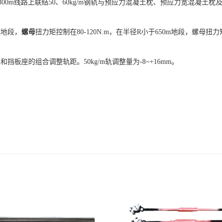
m线路上联结50、60kg/m钢轨与预应力混凝土枕、预应力宽混凝土枕
M地段，
螺母
扭力矩控制在80-120N.m，在半径R小于650m地段，螺母扭
座的组合调整轨距。50kg/m轨调整量为-8~+16mm。