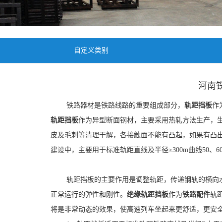
自定义类别
河南
铁路器材是铁路线路的重要组成部分，
轨距挡板
作
轨距挡板
作为异型断面钢材，主要采用热轧方法生产，
皮及毛刺等清理干解，各接触面不能有凸起，如果有凸出
建设中，主要用于标准轨距直线及半径≥300m曲线50、
轨距挡板的主要作用是调整轨距，传递钢轨的横向水
正常运行的弹性和刚性。
绝缘轨距挡板
作为
铁路配件
轨
将是非常动态的效果，使高速列车坐起来更舒适，更安